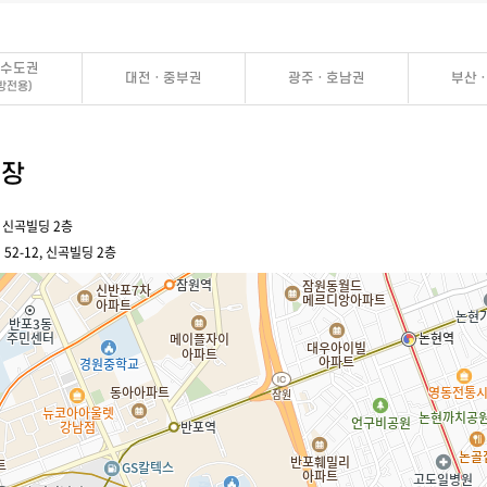
· 수도권
대전 · 중부권
광주 · 호남권
부산 
방전용)
회장
, 신곡빌딩 2층
2-12, 신곡빌딩 2층