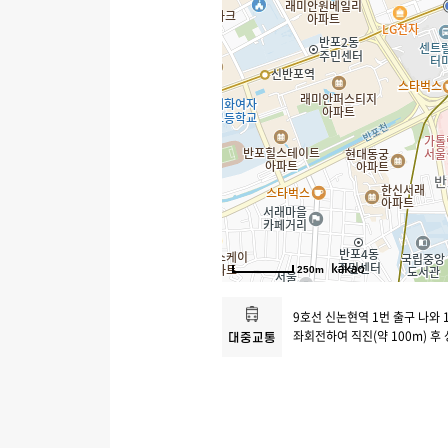
250m
9호선 신논현역 1번 출구 나와
좌회전하여 직진(약 100m) 후
대중교통