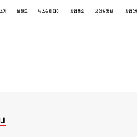
소개
브랜드
뉴스& 미디어
창업문의
창업설명회
창업안
안내