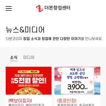
뉴스&미디어
더본코리아
창업 소식과 창업에 관한 다양한 이야기
를 만나보세요.
소식
미디어
l
빽보이피자
l
l
홍콩반점
l
빽보이피자, 배달의민족과
홍콩반점0410, 호국보훈의