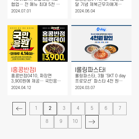
협업… 전 메뉴 최대 5천 원
달 기념 제복근무자에게
할인
짜장면 3900원 제공
2024.07.01
2024.06.04
l
홍콩반점
l
l
롤링파스타
l
홍콩반점0410, 짜장면
롤링파스타, 3월 ‘SKT 0 day
3,900원에 제공… 국민응원
프로모션’ 파스타 4천 원
캠페인 6탄 진행
할인
2024.04.12
2024.03.07
1
2
3
4
5
6
7
8
9
10