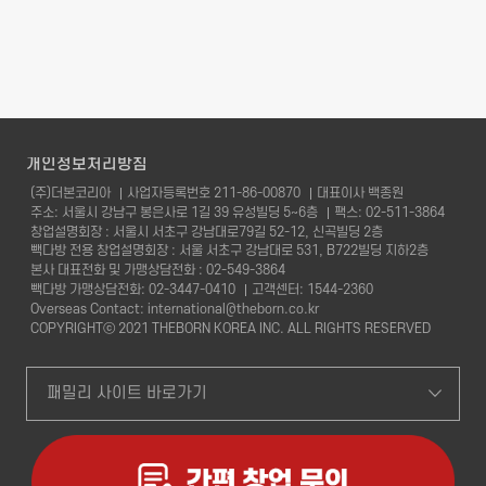
개인정보처리방침
(주)더본코리아
사업자등록번호 211-86-00870
대표이사 백종원
주소: 서울시 강남구 봉은사로 1길 39 유성빌딩 5~6층
팩스: 02-511-3864
창업설명회장 : 서울시 서초구 강남대로79길 52-12, 신곡빌딩 2층
빽다방 전용 창업설명회장 : 서울 서초구 강남대로 531, B722빌딩 지하2층
본사 대표전화 및 가맹상담전화 : 02-549-3864
빽다방 가맹상담전화: 02-3447-0410
고객센터: 1544-2360
Overseas Contact:
international@theborn.co.kr
COPYRIGHTⓒ 2021 THEBORN KOREA INC. ALL RIGHTS RESERVED
패밀리 사이트 바로가기