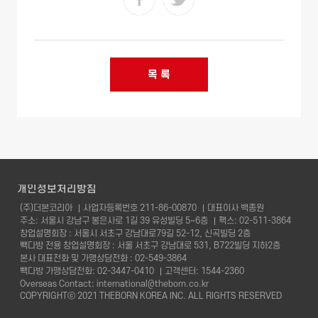
목 록
개인정보처리방침
(주)더본코리아
사업자등록번호 211-86-00870
대표이사 백종원
주소: 서울시 강남구 봉은사로 1길 39 유성빌딩 5~6층
팩스: 02-511-3864
창업설명회장 : 서울시 서초구 강남대로79길 52-12, 신곡빌딩 2층
빽다방 전용 창업설명회장 : 서울 서초구 강남대로 531, B722빌딩 지하2층
본사 대표전화 및 가맹상담전화 : 02-549-3864
빽다방 가맹상담전화: 02-3447-0410
고객센터: 1544-2360
Overseas Contact:
international@theborn.co.kr
COPYRIGHTⓒ 2021 THEBORN KOREA INC. ALL RIGHTS RESERVED