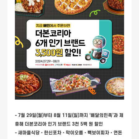
- 7월 29일(월)부터 8월 11일(일)까지 ‘배달의민족’과 제
휴해 더본코리아 인기 브랜드 3천 5백 원 할인
- 새마을식당•한신포차•막이오름•빽보이피자•연돈