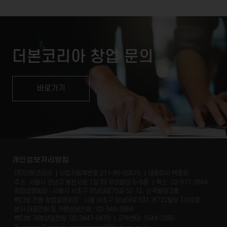
더본코리아 창업 문의
바로가기
개인정보처리방침
(주)더본코리아
사업자등록번호 211-86-00870
대표이사 백종원
주소: 서울시 강남구 봉은사로 1길 39 유성빌딩 5~6층
팩스: 02-511-3864
창업설명회장 : 서울시 서초구 강남대로79길 52-12, 신곡빌딩 2층
빽다방 전용 창업설명회장 : 서울 서초구 강남대로 531, B722빌딩 지하2층
본사 대표전화 및 가맹상담전화 : 02-549-3864
빽다방 가맹상담전화: 02-3447-0410
고객센터: 1544-2360