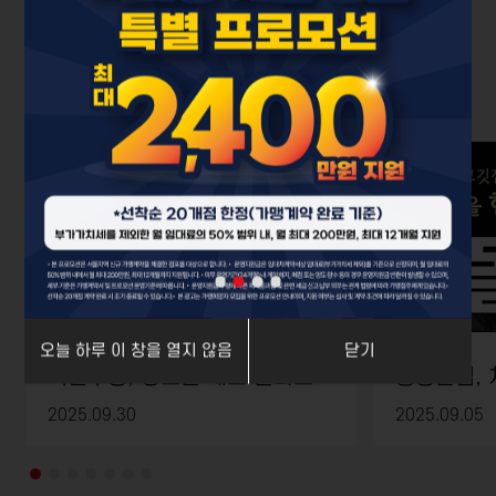
뉴스&미디어
MEDIA
MEDIA
오늘 하루 이 창을 열지 않음
닫기
역전우동, 장호준 셰프 콜라보 ‘간장양념구이 덮밥’ 출시
2025.09.30
2025.09.05