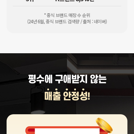
* 중식 브랜드 매장 수 순위
(24년 6월, 중식 브랜드 검색량 / 출처 : 네이버)
평수에 구애받지 않는
매
출
안
정
성
!