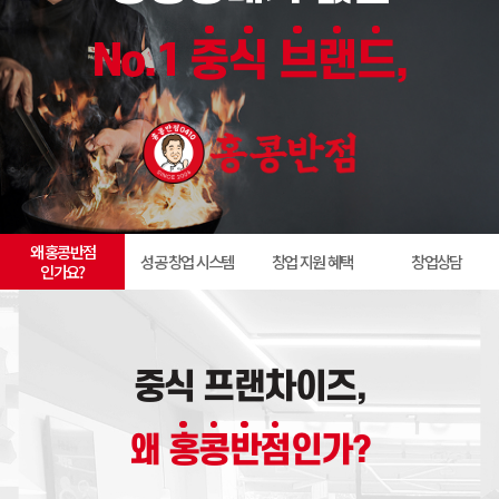
No.1
중
식
브
랜
드
,
왜 홍콩반점
성공 창업 시스템
창업 지원 혜택
창업상담
인가요?
중식 프랜차이즈,
왜
홍
콩
반
점
인가?