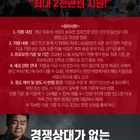
“최대 2천만원 지원!”
<유의사항>
1. 지원 대상
: 해당 점포에 사업자 보유한 업종전환 창업 희망자,일반음식점
영업신고 가능한 점포
2. 지원 내용
: 대상 조건 충족 시 점포당 최대 2,000만원의 오픈 초기 정착 지원금
지급. 지원금은 점포 오픈 익월 사업주 계좌 송금 방식 지급, 선지급 불가.
3. 프로모션 기준 및 기간
: 2026년 11월 30일까지 가맹 계약 완료 점포 기준, 본
프로모션은 선착순 진행으로 조기 종료 가능.
4. 세금 관련 안내
: 지원금 지급 시 원천징수는 하지 않으며, 발생 세금은 수혜자
본인 부담(개인에 따라 다를 수 있음), 가맹점주는 관련 세법에 따라 해당 지원금을
사업소득으로 별도 신고
5. 중도 해지 및 양도 시 반환 조건
: 지원금 수령 후 계약기간(2년) 내 중도해지,
폐점 또는 양도 시 지원금의 일부를 아래 기준에 따라 반환,
반환 기준: 총 지원액 ÷ 24개월 × 잔여 개월 수 = 잔존가치액 반환 (단, 1촌 이내
가족 간의 명의 변경은 반환 대상에서 제외)
※ 자세한 지원 기준 및 지급 조건은 창업 상담을 통해 확인
경쟁상대가 없는