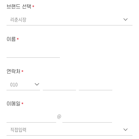
브랜드 선택
*
리춘시장
이름
*
연락처
*
010
이메일
*
@
직접입력