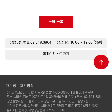
문의 등록
창업 상담번호 02.549.3864
상담시간 10:00 ~ 19:00 (평일)
홈페이지 바로가기
개인정보처리방침
(주)더본코리아
사업자등록번호 211-86-00870
대표이사 백종원
주소: 서울시 강남구 봉은사로 1길 39 유성빌딩 5~6층
팩스: 02-511-3864
창업설명회장 : 서울시 서초구 강남대로79길 52-12, 신곡빌딩 2층
빽다방 전용 창업설명회장 : 서울 서초구 강남대로 531, B722빌딩 지하2층
본사 대표전화 및 가맹상담전화 : 02-549-3864